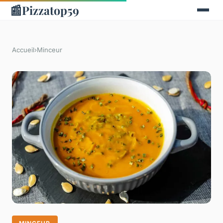
📰
Pizzatop59
Accueil
›
Minceur