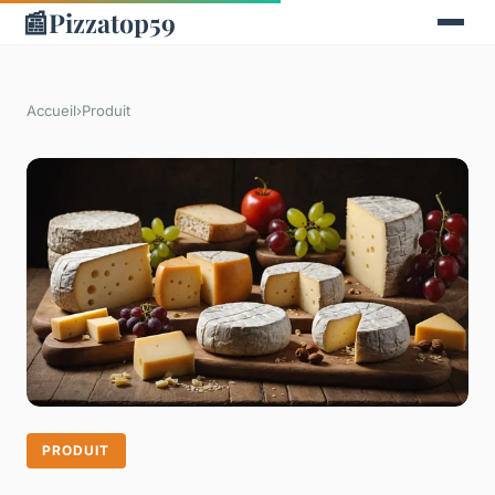
📰
Pizzatop59
Accueil
›
Produit
PRODUIT