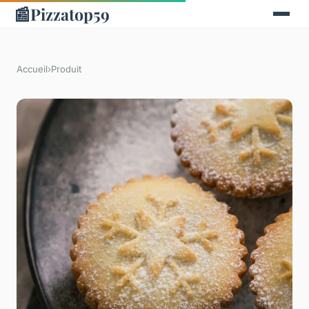
📰
Pizzatop59
Accueil
›
Produit