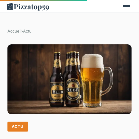
📰
Pizzatop59
Accueil
›
Actu
ACTU