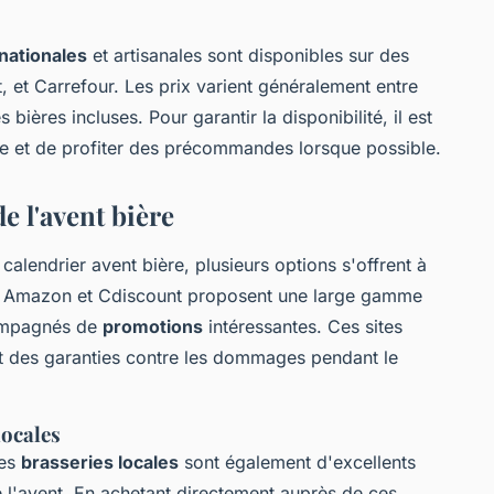
rnationales
et artisanales sont disponibles sur des
t Carrefour. Les prix varient généralement entre
 bières incluses. Pour garantir la disponibilité, il est
nce et de profiter des précommandes lorsque possible.
e l'avent bière
alendrier avent bière, plusieurs options s'offrent à
mazon et Cdiscount proposent une large gamme
compagnés de
promotions
intéressantes. Ces sites
et des garanties contre les dommages pendant le
locales
les
brasseries locales
sont également d'excellents
e l'avent. En achetant directement auprès de ces