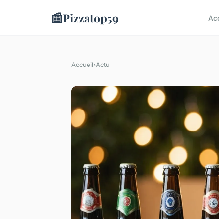
📰
Pizzatop59
Acc
Accueil
›
Actu