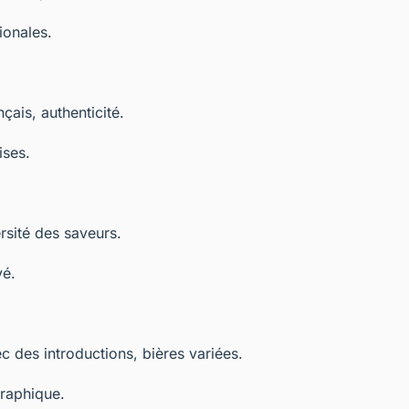
ionales.
çais, authenticité.
ises.
rsité des saveurs.
vé.
 des introductions, bières variées.
graphique.