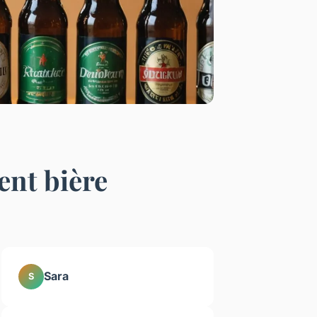
ent bière
Sara
S