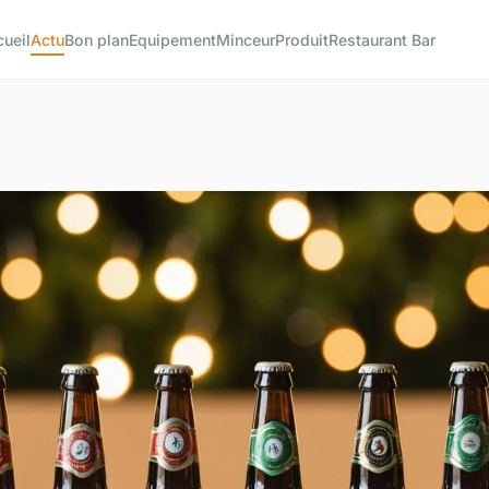
ueil
Actu
Bon plan
Equipement
Minceur
Produit
Restaurant Bar